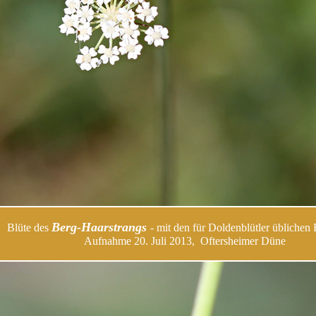
Berg-Haarstrangs
Blüte des
- mit den für Doldenblütler üblichen
Aufnahme 20. Juli 2013, Oftersheimer Düne