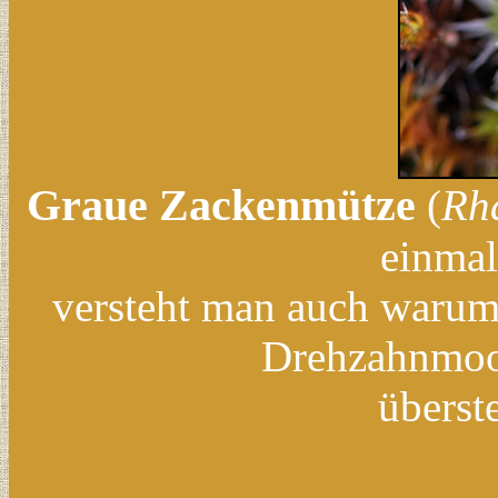
Graue Zackenmütze
(
Rh
einmal
versteht man auch warum
Drehzahnmoos
überst